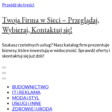
Przejdź do treści
Twoja Firma w Sieci – Przeglądaj,
Wybieraj, Kontaktuj się!
Szukasz rzetelnych usług? Nasz katalog firm prezentuje
biznesy, które inwestują w widoczność. Sprawdź oferty i
skontaktuj się już dziś!
BUDOWNICTWO
IT i REKLAMA
MODA i STYL
USŁUGI i INNE
ZDROWIE i URODA