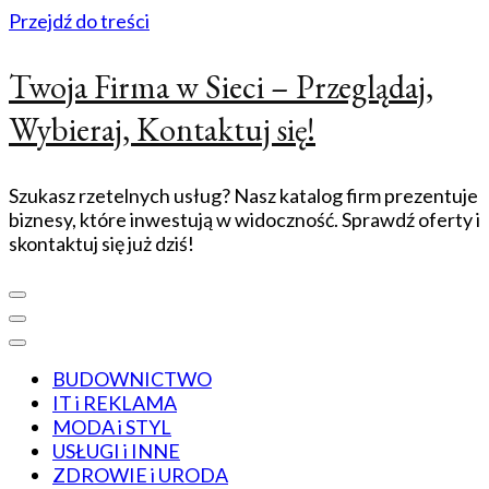
Przejdź do treści
Twoja Firma w Sieci – Przeglądaj,
Wybieraj, Kontaktuj się!
Szukasz rzetelnych usług? Nasz katalog firm prezentuje
biznesy, które inwestują w widoczność. Sprawdź oferty i
skontaktuj się już dziś!
BUDOWNICTWO
IT i REKLAMA
MODA i STYL
USŁUGI i INNE
ZDROWIE i URODA