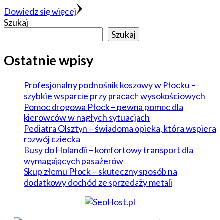
Dowiedz się więcej
Szukaj
Szukaj
Ostatnie wpisy
Profesjonalny podnośnik koszowy w Płocku –
szybkie wsparcie przy pracach wysokościowych
Pomoc drogowa Płock – pewna pomoc dla
kierowców w nagłych sytuacjach
Pediatra Olsztyn – świadoma opieka, która wspiera
rozwój dziecka
Busy do Holandii – komfortowy transport dla
wymagających pasażerów
Skup złomu Płock – skuteczny sposób na
dodatkowy dochód ze sprzedaży metali