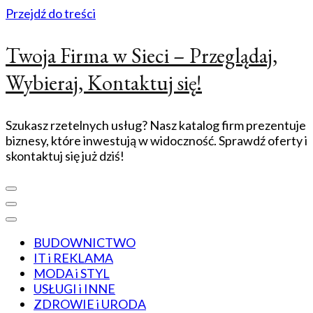
Przejdź do treści
Twoja Firma w Sieci – Przeglądaj,
Wybieraj, Kontaktuj się!
Szukasz rzetelnych usług? Nasz katalog firm prezentuje
biznesy, które inwestują w widoczność. Sprawdź oferty i
skontaktuj się już dziś!
BUDOWNICTWO
IT i REKLAMA
MODA i STYL
USŁUGI i INNE
ZDROWIE i URODA