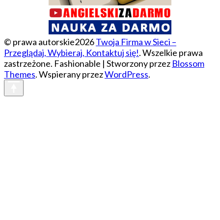
© prawa autorskie2026
Twoja Firma w Sieci –
Przeglądaj, Wybieraj, Kontaktuj się!
. Wszelkie prawa
zastrzeżone.
Fashionable | Stworzony przez
Blossom
Themes
. Wspierany przez
WordPress
.