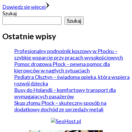
Dowiedz się więcej
Szukaj
Szukaj
Ostatnie wpisy
Profesjonalny podnośnik koszowy w Płocku –
szybkie wsparcie przy pracach wysokościowych
Pomoc drogowa Płock – pewna pomoc dla
kierowców w nagłych sytuacjach
Pediatra Olsztyn – świadoma opieka, która wspiera
rozwój dziecka
Busy do Holandii – komfortowy transport dla
wymagających pasażerów
Skup złomu Płock – skuteczny sposób na
dodatkowy dochód ze sprzedaży metali