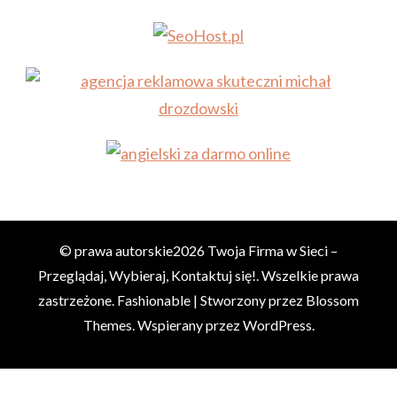
© prawa autorskie2026
Twoja Firma w Sieci –
Przeglądaj, Wybieraj, Kontaktuj się!
. Wszelkie prawa
zastrzeżone.
Fashionable | Stworzony przez
Blossom
Themes
. Wspierany przez
WordPress
.