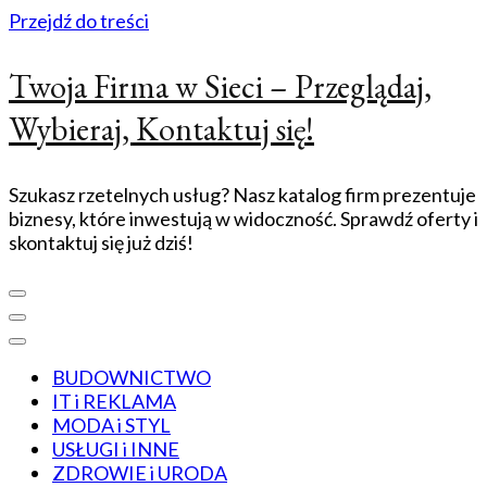
Przejdź do treści
Twoja Firma w Sieci – Przeglądaj,
Wybieraj, Kontaktuj się!
Szukasz rzetelnych usług? Nasz katalog firm prezentuje
biznesy, które inwestują w widoczność. Sprawdź oferty i
skontaktuj się już dziś!
BUDOWNICTWO
IT i REKLAMA
MODA i STYL
USŁUGI i INNE
ZDROWIE i URODA