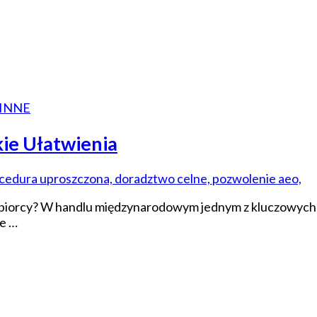
 INNE
ie Ułatwienia
biorcy? W handlu międzynarodowym jednym z kluczowych w
e …