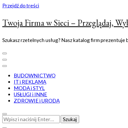
Przejdź do treści
Twoja Firma w Sieci – Przeglądaj, Wyb
Szukasz rzetelnych usług? Nasz katalog firm prezentuje bi
BUDOWNICTWO
IT i REKLAMA
MODA i STYL
USŁUGI i INNE
ZDROWIE i URODA
Szukasz
czegoś?