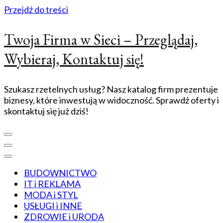
Przejdź do treści
Twoja Firma w Sieci – Przeglądaj,
Wybieraj, Kontaktuj się!
Szukasz rzetelnych usług? Nasz katalog firm prezentuje
biznesy, które inwestują w widoczność. Sprawdź oferty i
skontaktuj się już dziś!
BUDOWNICTWO
IT i REKLAMA
MODA i STYL
USŁUGI i INNE
ZDROWIE i URODA