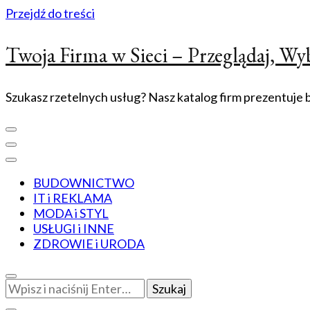
Przejdź do treści
Twoja Firma w Sieci – Przeglądaj, Wyb
Szukasz rzetelnych usług? Nasz katalog firm prezentuje bi
BUDOWNICTWO
IT i REKLAMA
MODA i STYL
USŁUGI i INNE
ZDROWIE i URODA
Szukasz
czegoś?