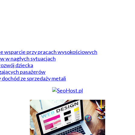
ie wsparcie przy pracach wysokościowych
w w nagłych sytuacjach
rozwój dziecka
agających pasażerów
 dochód ze sprzedaży metali