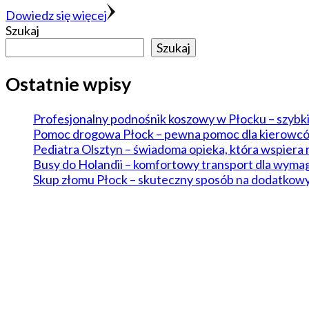
Dowiedz się więcej
Szukaj
Szukaj
Ostatnie wpisy
Profesjonalny podnośnik koszowy w Płocku – szybk
Pomoc drogowa Płock – pewna pomoc dla kierowcó
Pediatra Olsztyn – świadoma opieka, która wspiera 
Busy do Holandii – komfortowy transport dla wym
Skup złomu Płock – skuteczny sposób na dodatkowy