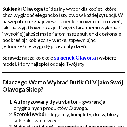
Sukienki Olavoga
to idealny wybór dla kobiet, które
chcą wyglądać elegancko i stylowo w każdej sytuacji. W
naszej ofercie znajdziesz sukienki zarówno na co dzień,
jak i na wyjątkowe okazje. Dzięki starannemu wykonaniu
i wysokiej jakości materiałom nasze sukienki doskonale
podkreślają kobiecą sylwetkę, zapewniając
jednocześnie wygodę przez cały dzień.
Sprawdź naszą kolekcję
sukienek Olavoga
i wybierz
model, który najlepiej oddaje Twój styl.
Dlaczego Warto Wybrać Butik OLV jako Swój
Olavoga Sklep?
Autoryzowany dystrybutor
– gwarancja
oryginalnych produktów Olavoga.
Szeroki wybór
– legginsy, komplety, dresy, bluzy,
sukienki i wiele więcej.
Najwyższa jakość
– starannie wykonane produkty,