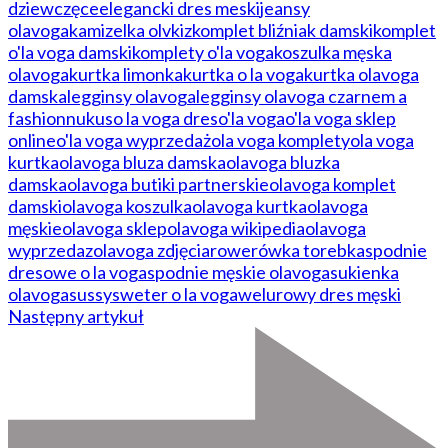
dziewczęce
elegancki dres meski
jeansy
olavoga
kamizelka olv
kiz
komplet bliźniak damski
komplet
o'la voga damski
komplety o'la voga
koszulka męska
olavoga
kurtka limonka
kurtka o la voga
kurtka olavoga
damska
legginsy olavoga
legginsy olavoga czarne
m a
fashion
nukus
o la voga dres
o'la voga
o'la voga sklep
online
o'la voga wyprzedaż
ola voga komplety
ola voga
kurtka
olavoga bluza damska
olavoga bluzka
damska
olavoga butiki partnerskie
olavoga komplet
damski
olavoga koszulka
olavoga kurtka
olavoga
męskie
olavoga sklep
olavoga wikipedia
olavoga
wyprzedaz
olavoga zdjęcia
rowerówka torebka
spodnie
dresowe o la voga
spodnie męskie olavoga
sukienka
olavoga
sussy
sweter o la voga
welurowy dres męski
Następny artykuł