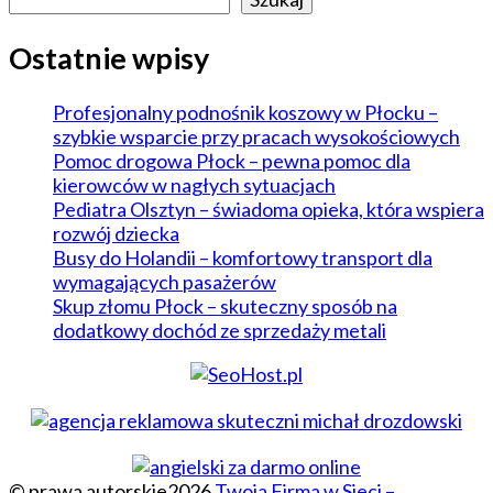
Ostatnie wpisy
Profesjonalny podnośnik koszowy w Płocku –
szybkie wsparcie przy pracach wysokościowych
Pomoc drogowa Płock – pewna pomoc dla
kierowców w nagłych sytuacjach
Pediatra Olsztyn – świadoma opieka, która wspiera
rozwój dziecka
Busy do Holandii – komfortowy transport dla
wymagających pasażerów
Skup złomu Płock – skuteczny sposób na
dodatkowy dochód ze sprzedaży metali
© prawa autorskie2026
Twoja Firma w Sieci –