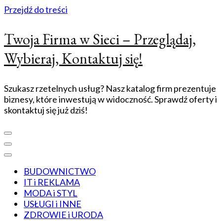
Przejdź do treści
Twoja Firma w Sieci – Przeglądaj,
Wybieraj, Kontaktuj się!
Szukasz rzetelnych usług? Nasz katalog firm prezentuje
biznesy, które inwestują w widoczność. Sprawdź oferty i
skontaktuj się już dziś!
BUDOWNICTWO
IT i REKLAMA
MODA i STYL
USŁUGI i INNE
ZDROWIE i URODA