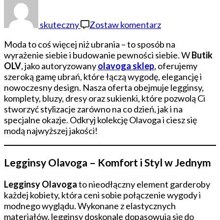
Butik
OLV
skuteczny
Zostaw komentarz
–
Twój
Moda to coś więcej niż ubrania – to sposób na
Olavoga
wyrażenie siebie i budowanie pewności siebie. W
Butik
Sklep
OLV
, jako autoryzowany
olavoga sklep
, oferujemy
Pełen
szeroką gamę ubrań, które łączą wygodę, elegancję i
Najnowszych
nowoczesny design. Nasza oferta obejmuje legginsy,
Trendów
komplety, bluzy, dresy oraz sukienki, które pozwolą Ci
stworzyć stylizacje zarówno na co dzień, jak i na
specjalne okazje. Odkryj kolekcję Olavoga i ciesz się
modą najwyższej jakości!
Legginsy Olavoga – Komfort i Styl w Jednym
Legginsy Olavoga
to nieodłączny element garderoby
każdej kobiety, która ceni sobie połączenie wygody i
modnego wyglądu. Wykonane z elastycznych
materiałów, legginsy doskonale dopasowują się do