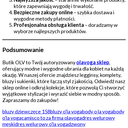
które zapewniają wygodę i trwałość.
Bezpieczne zakupy online
– szybka dostawa i
wygodne metody płatności.
Profesjonalna obsługa klienta
– doradzamy w
wyborze najlepszych produktów.
Podsumowanie
Butik OLV to Twój autoryzowany
olavoga sklep
,
oferujący modne i wygodne ubrania dla kobiet na każdą
okazję. W naszej ofercie znajdziesz legginsy, komplety,
bluzy i sukienki, które łączą styl z jakością. Odwiedź nasz
sklep online i odkryj kolekcje, które pozwolą Ci stworzyć
wyjątkowe stylizacje i wyrazić siebie w modny sposób.
Zapraszamy do zakupów!
bluzy dziewczęce 158
bluzy o'la voga
body o la voga
body
o'la voga
camis
co to za firma olavoga
dres welurowy
męski
dres welurowy o'la voga
dzwony