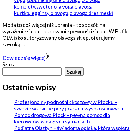
Moda to coś więcej niż ubrania – to sposób na
wyrażenie siebie i budowanie pewności siebie. W Butik
OLV, jako autoryzowany olavoga sklep, oferujemy
szeroką …
Dowiedz się więcej
Szukaj
Szukaj
Ostatnie wpisy
Profesjonalny podnośnik koszowy w Płocku –
szybkie wsparcie przy pracach wysokościowych
Pomoc drogowa Płock – pewna pomoc dla
kierowców w nagłych sytuacjach
Pediatra Olsztyn – świadoma opieka, która wspiera