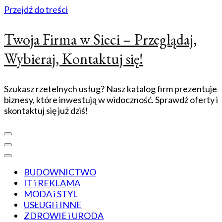
Przejdź do treści
Twoja Firma w Sieci – Przeglądaj,
Wybieraj, Kontaktuj się!
Szukasz rzetelnych usług? Nasz katalog firm prezentuje
biznesy, które inwestują w widoczność. Sprawdź oferty i
skontaktuj się już dziś!
BUDOWNICTWO
IT i REKLAMA
MODA i STYL
USŁUGI i INNE
ZDROWIE i URODA